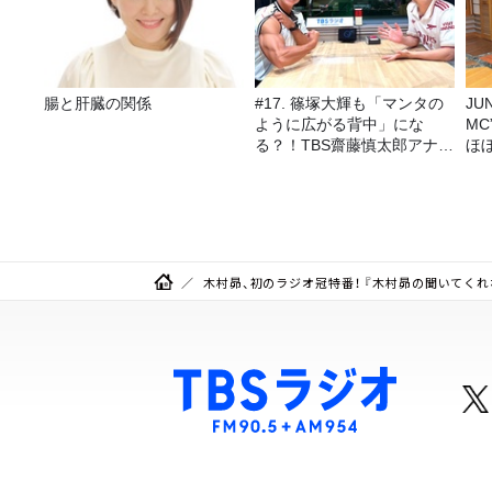
腸と肝臓の関係
#17. 篠塚大輝も「マンタの
JUNK バナナ
ように広がる背中」にな
M
る？！TBS齋藤慎太郎アナに
ほ
聞くメンズフィジークの魅
力！！
木村昴、初のラジオ冠特番！ 『木村昴の聞いてくれな