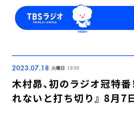
今日の番組表
トピッ
週間番組表
TBS
Podca
お知ら
2023.07.18
火曜日
18:00
木村昴、初のラジオ冠特番
れないと打ち切り』 8月7