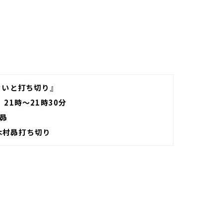
ないと打ち切り』
21時～21時30分
村昴
木村昴打ち切り