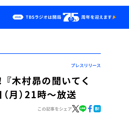
クス
イベント・グッ
ズ
st
YouTube
せ
会社情報
プレスリリース
！ 『木村昴の聞いてく
日（月）21時～放送
この記事をシェア