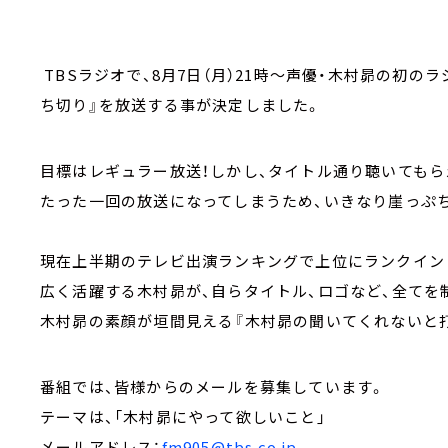
TBSラジオで、8月7日（月）21時～声優・木村昴の初
ち切り』を放送する事が決定しました。
目標はレギュラー放送！しかし、タイトル通り聴いてもら
たった一回の放送になってしまうため、いきなり崖っぷ
現在上半期のテレビ出演ランキングで上位にランクイン
広く活躍する木村昴が、自らタイトル、ロゴなど、全てを
木村昴の素顔が垣間見える『木村昴の聞いてくれないと
番組では、皆様からのメールを募集しています。
テーマは、「木村昴にやって欲しいこと」
メールアドレス：
fm905@tbs.co.jp