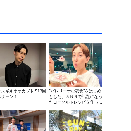
タスギルオオカブト 513回
”バレリーナの夜食”をはじめ
のターン！
とした、ＳＮＳで話題になっ
たヨーグルトレシピを作って
みた！