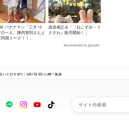
マン「三大“小
放送後記＆「『ねこずみ・う
C”の一人、陣内智則さんと
ささわ』販売開始！」
ぼ同期トーク！！」
Recommended by
いと打ち切り』 8月7日（月）21時～放送