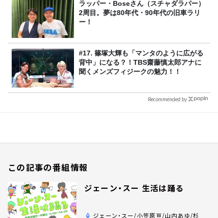
ラッパー・Boseさん（スチャダラパー）
2周目。夢は80年代・90年代の旧車ラリ
ー！
#17. 篠塚大輝も「マンタのように広がる
背中」になる？！TBS齋藤慎太郎アナに
聞くメンズフィジークの魅力！！
Recommended by
この記事の番組情報
ジェーン・スー 生活は踊る
ジェーン・スー/小笠原亘/山内あゆ/杉