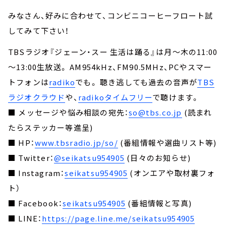
みなさん、好みに合わせて、コンビニコーヒーフロート試
してみて下さい！
TBSラジオ『ジェーン・スー 生活は踊る』は月～木の11:00
～13:00生放送。 AM954kHz、FM90.5MHz、PCやスマー
トフォンは
radiko
でも。 聴き逃しても過去の音声が
TBS
ラジオクラウド
や、
radikoタイムフリー
で聴けます。
■ メッセージや悩み相談の宛先：
so@tbs.co.jp
(読まれ
たらステッカー等進呈)
■ HP：
www.tbsradio.jp/so/
(番組情報や選曲リスト等)
■ Twitter：
@seikatsu954905
(日々のお知らせ)
■ Instagram：
seikatsu954905
(オンエアや取材裏フォ
ト）
■ Facebook：
seikatsu954905
(番組情報と写真)
■ LINE：
https://page.line.me/seikatsu954905