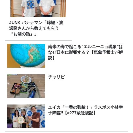
JUNK バナナマン「錦鯉・渡
辺隆さんから教えてもらう
『お酒の話』」
南米の海で起こる”エルニーニョ現象”は
なぜ日本に影響する？【気象予報士が解
説】
チャリピ
ユイカ「一番の強敵！」ラスボス小林幸
子降臨‼【#277放送後記】