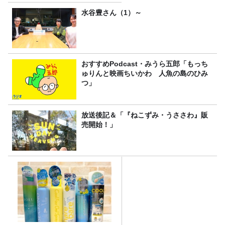
は、タカアンドトシ！
水谷豊さん（1）～
おすすめPodcast・みうら五郎「もっち
ゅりんと映画ちいかわ 人魚の島のひみ
つ」
放送後記＆「『ねこずみ・うささわ』販
売開始！」