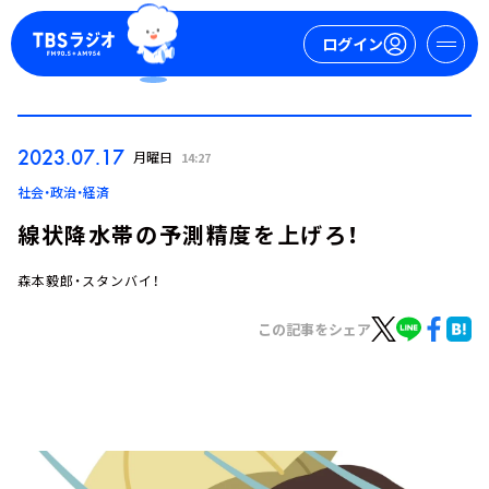
ログイン
マイページ
2023.07.17
月曜日
14:27
新規会員登録
ログイン
社会・政治・経済
線状降水帯の予測精度を上げろ！
森本毅郎・スタンバイ！
この記事をシェア
今日の番組表
週間番組表
トピックス
TBS Podcast