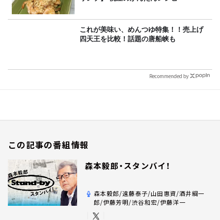
これが美味い、めんつゆ特集！！売上げ
四天王を比較！話題の唐船峡も
Recommended by
この記事の番組情報
森本毅郎・スタンバイ！
森本毅郎/遠藤泰子/山田惠資/酒井綱一
郎/伊藤芳明/渋谷和宏/伊藤洋一