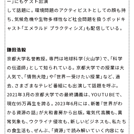
ー」にもゲスト出演
して話題に。環境問題のアクティビストとしての顔も持
ち、気候危機や生物多様性など社会問題を扱うポッドキ
ャスト「エメラルド プラクティシズ」も配信している。
鎌田浩毅
京都大学名誉教授。専門は地球科学（火山学）で、「科学
の伝道師」として知られている。京都大学での授業は大
人気で、「情熱大陸」や「世界一受けたい授業」など、過
去、さまざまなテレビ番組にも出演して話題を呼ぶ。
2021年3月の京都大学での最終講義は、YOUTUBEで、
現在95万再生を誇る。2023年6月には、新著『世界がわ
かる資源の話』が大和書房から出版。電気代高騰も、異
常気象も、ウクライナ侵攻も、新しいビジネスも、私たち
の食生活も、ぜんぶ、「資源」で読み解いていく内容にな