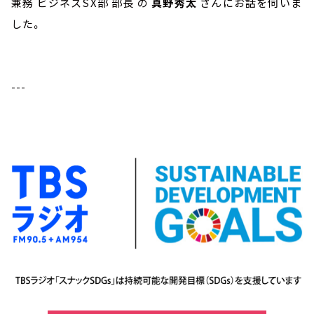
兼務 ビジネスSX部 部長 の
真野秀太
さんにお話を伺いま
した。
---