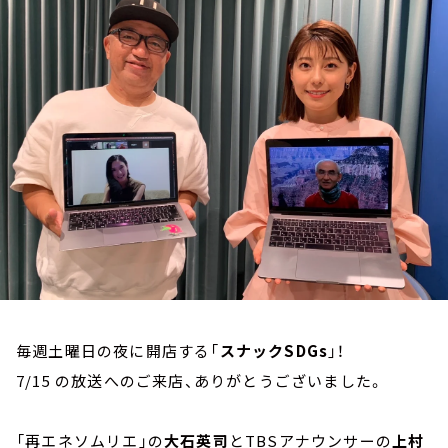
お知らせ
イベント・グッズ
YouTube
会社情報
毎週土曜日の夜に開店する「
スナックSDGs
」！
7/15 の放送へのご来店、ありがとうございました。
「再エネソムリエ」の
大石英司
とTBSアナウンサーの
上村