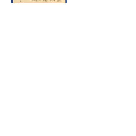
【プレ金ナイト】なぜこれ
を？と問い、そこから今を読
み解いていく。
【“着たほうが涼しい”は本当か？】ワー
クマンの暑さ対策ウェア、実力検証！
これが美味い、めんつゆ特集！！売上げ
四天王を比較！話題の唐船峡も
122か国へ渡ったイモトアヤコさんのカ
バンには、１本３役で 普段使いも防災に
もなる最強の棒が入っていた！
Recommended by