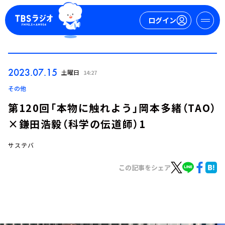
ログイン
マイページ
2023.07.15
土曜日
14:27
新規会員登録
ログイン
その他
第120回「本物に触れよう」岡本多緒（TAO）
×鎌田浩毅（科学の伝道師）1
サステバ
この記事をシェア
今日の番組表
週間番組表
トピックス
TBS Podcast