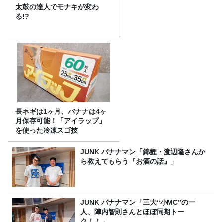
太鼓の達人でモナキが変わ
る!?
長ネギは1ヶ月、バナナは4ヶ
月保存可能！「アイラップ」
を使った冷凍スゴ技
JUNK バナナマン「錦鯉・渡辺隆さんか
ら教えてもらう『お酒の話』」
JUNK バナナマン「三大“小MC”の一
人、陣内智則さんとほぼ同期トー
ク！！」