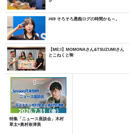
#69 そろそろ愚痴ログの時間かも～。
【ME:I】MOMONAさん&TSUZUMIさん
とこねくと🌺
特集「ニュース座談会」木村
草太×奥村奈津美