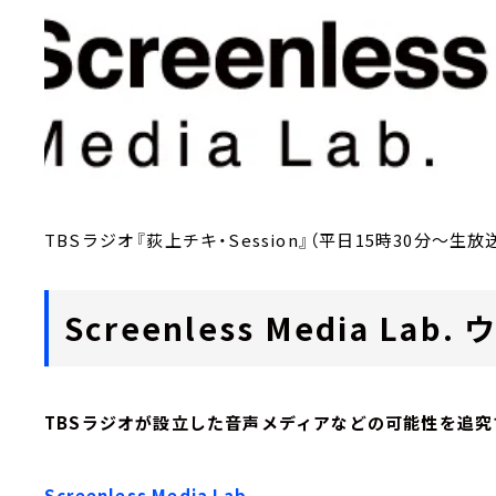
TBSラジオ『荻上チキ・Session』（平日15時30分～生放
Screenless Media L
TBSラジオが設立した音声メディアなどの可能性を追究
Screenless Media Lab