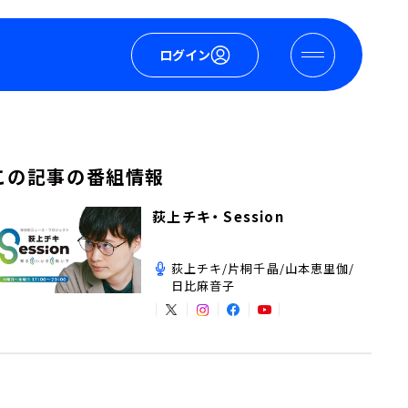
ログイン
この記事の番組情報
荻上チキ・ Session
荻上チキ/片桐千晶/山本恵里伽/
日比麻音子