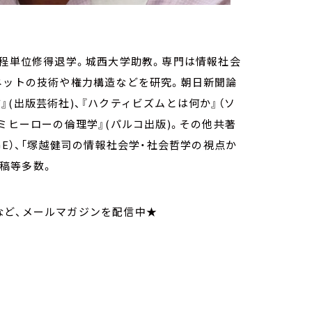
課程単位修得退学。城西大学助教。専門は情報社会
ネットの技術や権力構造などを研究。朝日新聞論
(出版芸術社)、『ハクティビズムとは何か』（ソ
ミヒーローの倫理学』(パルコ出版)。その他共著
GE）、「塚越健司の情報社会学・社会哲学の視点か
寄稿等多数。
など、メールマガジンを配信中★