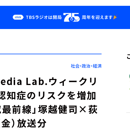
クス
イベント・グッ
ズ
st
YouTube
せ
会社情報
社会・政治・経済
Media Lab.ウィークリ
が認知症のリスクを増加
最前線」塚越健司×荻
（金）放送分