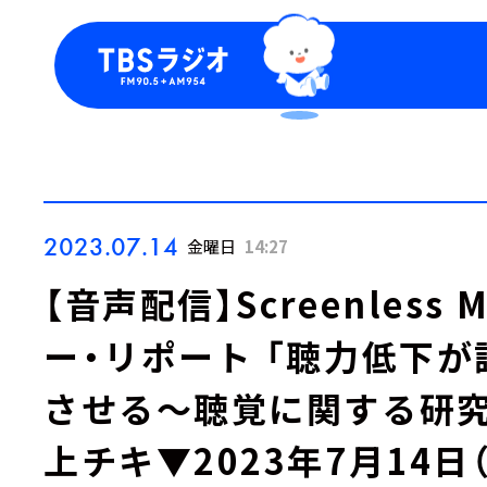
今日の番組表
トピッ
週間番組表
TBS
Podca
お知ら
2023.07.14
金曜日
14:27
【音声配信】Screenless 
ー・リポート 「聴力低下
させる～聴覚に関する研究
上チキ▼2023年7月14日