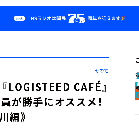
クス
イベント・グッ
ズ
st
YouTube
せ
会社情報
その他
GISTEED CAFÉ』
員が勝手にオススメ！
川編》