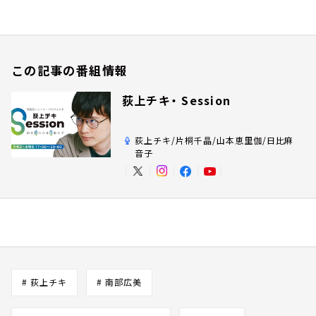
この記事の番組情報
荻上チキ・ Session
荻上チキ/片桐千晶/山本恵里伽/日比麻
音子
# 荻上チキ
# 南部広美