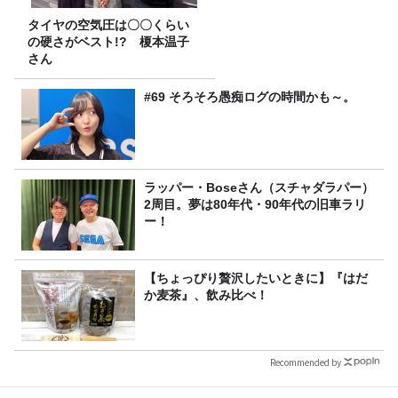
タイヤの空気圧は〇〇くらい
の硬さがベスト!? 榎本温子
さん
#69 そろそろ愚痴ログの時間かも～。
ラッパー・Boseさん（スチャダラパー）
2周目。夢は80年代・90年代の旧車ラリ
ー！
【ちょっぴり贅沢したいときに】『はだ
か麦茶』、飲み比べ！
Recommended by