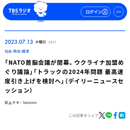
ログイン
マイページ
2023.07.13
木曜日
14:27
新規会員登録
ログイン
社会・政治・経済
「NATO首脳会議が閉幕。ウクライナ加盟め
ぐり議論」「トラックの2024年問題 最高速
度引き上げを検討へ」（デイリーニュースセ
ッション）
荻上チキ・ Session
今日の番組表
週間番組表
この記事をシェア
トピックス
TBS Podcast