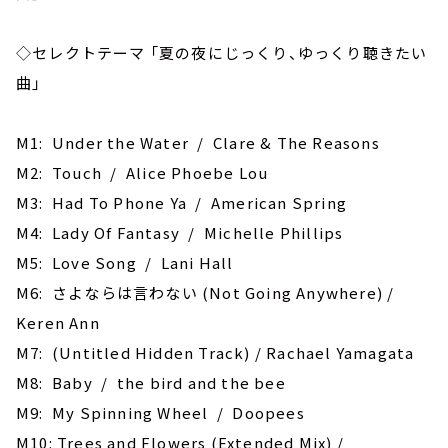
◇セレクトテーマ 「夏の夜にじっくり、ゆっくり聴きたい
曲」
M1: Under the Water / Clare & The Reasons
M2: Touch / Alice Phoebe Lou
M3: Had To Phone Ya / American Spring
M4: Lady Of Fantasy / Michelle Phillips
M5: Love Song / Lani Hall
M6: さよならは言わない (Not Going Anywhere) /
Keren Ann
M7: (Untitled Hidden Track) / Rachael Yamagata
M8: Baby / the bird and the bee
M9: My Spinning Wheel / Doopees
M10: Trees and Flowers (Extended Mix) /