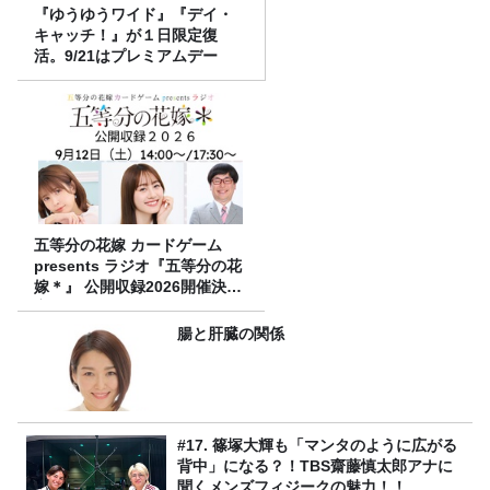
『ゆうゆうワイド』『デイ・
キャッチ！』が１日限定復
活。9/21はプレミアムデー
五等分の花嫁 カードゲーム
presents ラジオ『五等分の花
嫁＊』 公開収録2026開催決
定！
腸と肝臓の関係
#17. 篠塚大輝も「マンタのように広がる
背中」になる？！TBS齋藤慎太郎アナに
聞くメンズフィジークの魅力！！