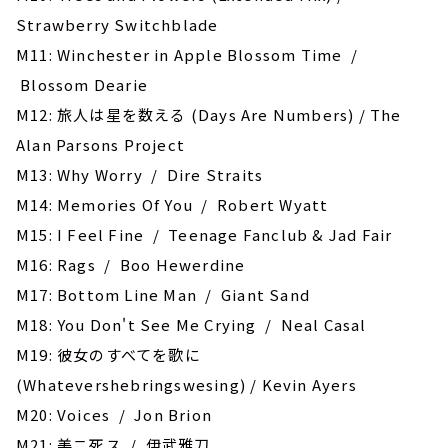
Strawberry Switchblade
M11: Winchester in Apple Blossom Time /
Blossom Dearie
M12: 旅人は星を数える (Days Are Numbers) / The
Alan Parsons Project
M13: Why Worry / Dire Straits
M14: Memories Of You / Robert Wyatt
M15: I Feel Fine / Teenage Fanclub & Jad Fair
M16: Rags / ‎Boo Hewerdine
M17: Bottom Line Man / Giant Sand
M18: You Don't See Me Crying / Neal Casal
M19: 彼女のすべてを歌に
(Whatevershebringswesing) / Kevin Ayers
M20: Voices / Jon Brion
M21: 美ニ死ス / 伊武雅刀