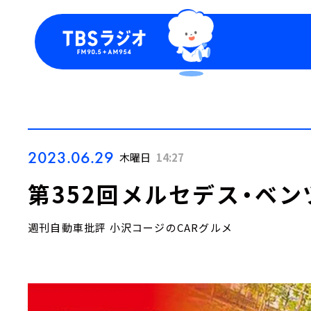
今日の番組表
トピッ
週間番組表
TBS
Podca
お知ら
2023.06.29
木曜日
14:27
第352回メルセデス・ベン
週刊自動車批評 小沢コージのCARグルメ