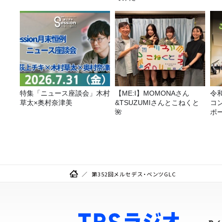
特集「ニュース座談会」木村
【ME:I】MOMONAさん
令
草太×奥村奈津美
&TSUZUMIさんとこねくと
コ
🌺
ポ
第352回メルセデス・ベンツGLC