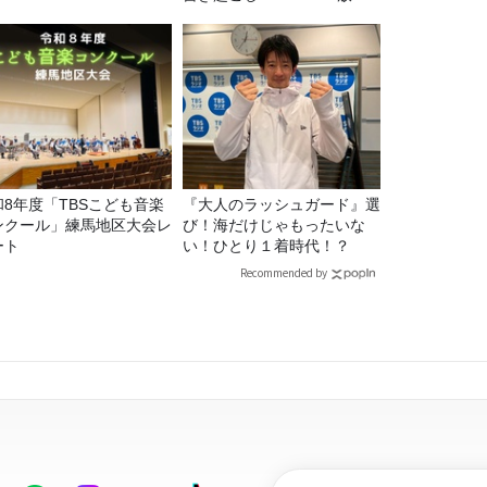
送】
和8年度「TBSこども音楽
『大人のラッシュガード』選
ンクール」練馬地区大会レ
び！海だけじゃもったいな
ート
い！ひとり１着時代！？
Recommended by