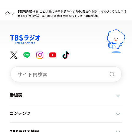
【音声配信】特集「コロナ禍で格差が顕在化する中、孤立化を防ぐまちづくりとは？」7
月13日（木）放送 奥田知志×手塚貴晴×荻上チキ×南部広美
番組表
コンテンツ
TBSラジオ情報