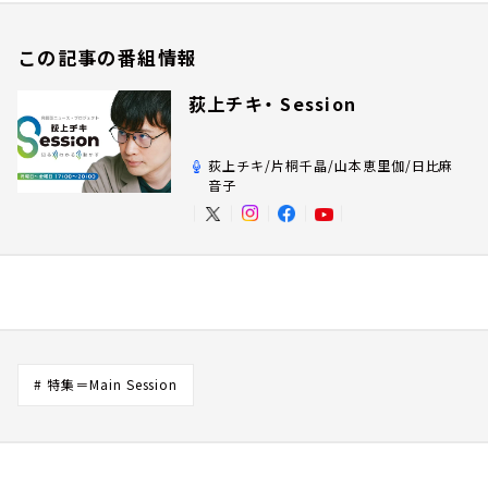
この記事の番組情報
荻上チキ・ Session
荻上チキ/片桐千晶/山本恵里伽/日比麻
音子
# 特集＝Main Session