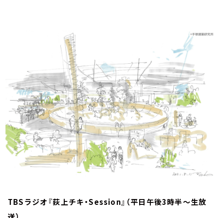
お知らせ
イベント・グッズ
YouTube
会社情報
TBSラジオ『荻上チキ・Session』（平日午後3時半～生放
送）