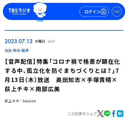
ログイン
マイページ
2023.07.13
木曜日
14:27
新規会員登録
ログイン
社会・政治・経済
【音声配信】特集「コロナ禍で格差が顕在化
する中、孤立化を防ぐまちづくりとは？」7
月13日（木）放送 奥田知志×手塚貴晴×
荻上チキ×南部広美
荻上チキ・ Session
今日の番組表
週間番組表
この記事をシェア
トピックス
TBS Podcast