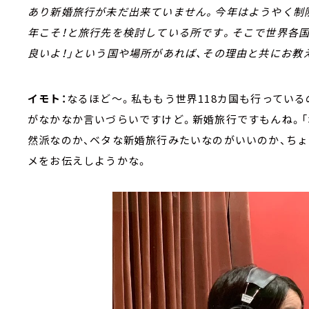
あり新婚旅行が未だ出来ていません。今年はようやく制
年こそ！と旅行先を検討している所です。そこで世界各
良いよ！」という国や場所があれば、その理由と共にお教
イモト：
なるほど～。私ももう世界118カ国も行ってい
がなかなか言いづらいですけど。新婚旅行ですもんね。「
然派なのか、ベタな新婚旅行みたいなのがいいのか、ち
メをお伝えしようかな。