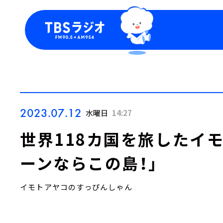
今日の番組表
トピッ
週間番組表
TBS
Podca
お知ら
2023.07.12
水曜日
14:27
世界118カ国を旅したイ
ーンならこの島！」
イモトアヤコのすっぴんしゃん