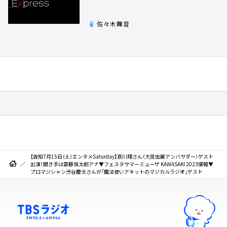
佐々木舞音
【告知7月15日（土）エンタメSaturday】哀川翔さん（大昆虫展アンバサダー）ゲスト
出演！聞き手は齋藤慎太郎アナ▼フェスタサマーミューザ KAWASAKI 2023情報▼
プロマジシャン渋谷慶太さんが「魔法使いアキットのマジカルラジオ」ゲスト