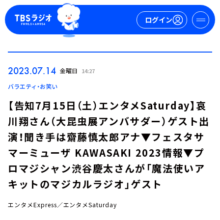
ログイン
マイページ
2023.07.14
金曜日
14:27
新規会員登録
ログイン
バラエティ・お笑い
【告知7月15日（土）エンタメSaturday】哀
川翔さん（大昆虫展アンバサダー）ゲスト出
演！聞き手は齋藤慎太郎アナ▼フェスタサ
マーミューザ KAWASAKI 2023情報▼プ
ロマジシャン渋谷慶太さんが「魔法使いア
今日の番組表
キットのマジカルラジオ」ゲスト
週間番組表
トピックス
エンタメExpress／エンタメSaturday
TBS Podcast