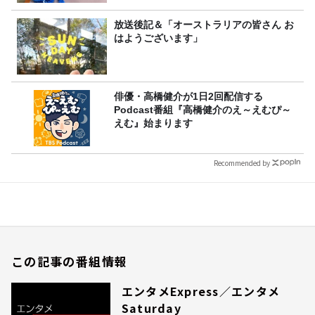
放送後記＆「オーストラリアの皆さん お
はようございます」
俳優・高橋健介が1日2回配信する
Podcast番組『高橋健介のえ～えむぴ～
えむ』始まります
Recommended by
この記事の番組情報
エンタメExpress／エンタメ
Saturday