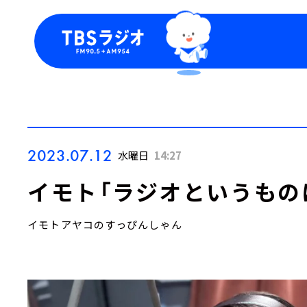
今日の番組表
トピッ
週間番組表
TBS
Podca
お知ら
2023.07.12
水曜日
14:27
イモト「ラジオというもの
イモトアヤコのすっぴんしゃん