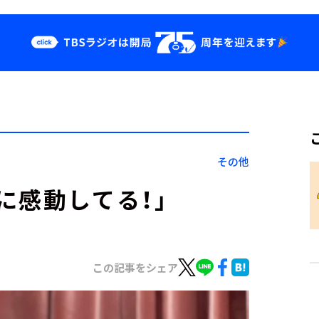
クス
イベント・グッ
ズ
st
YouTube
せ
会社情報
その他
に感動してる！」
この記事をシェア