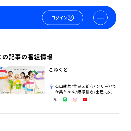
ログイン
この記事の番組情報
こねくと
石山蓮華/菅良太郎（パンサー）/で
か美ちゃん/飯塚悟志/土屋礼央