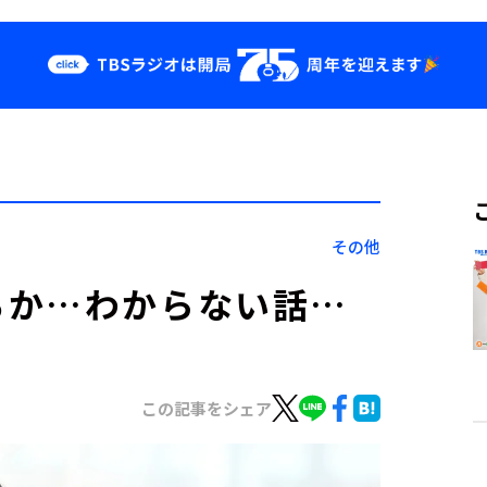
クス
イベント・グッ
ズ
st
YouTube
せ
会社情報
その他
るか…わからない話…
この記事をシェア