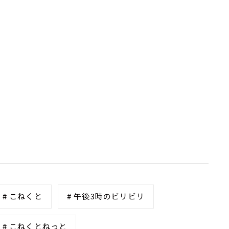
# こねくと
# 午後3時のビリビリ
# こねくとねっと