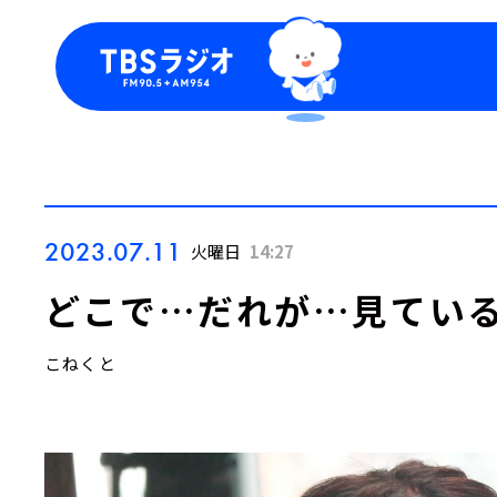
今日の番組表
トピッ
週間番組表
TBS
Podca
お知ら
2023.07.11
火曜日
14:27
どこで…だれが…見てい
こねくと