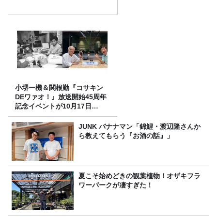
小堺一機＆関根勤『コサキン
DEワァオ！』放送開始45周年
記念イベントが10月17日
（土）に開催決定！本日より
FC先行受付スタート！
JUNK バナナマン「錦鯉・渡辺隆さんか
ら教えてもらう『お酒の話』」
夏こそ始めどきの観葉植物！オザキフラ
ワーパークが凄すぎた！