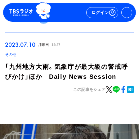
ログイン
マイページ
2023.07.10
月曜日
14:27
新規会員登録
ログイン
その他
「九州地方大雨。気象庁が最大級の警戒呼
びかけ」ほか Daily News Session
この記事をシェア
今日の番組表
週間番組表
トピックス
TBS Podcast