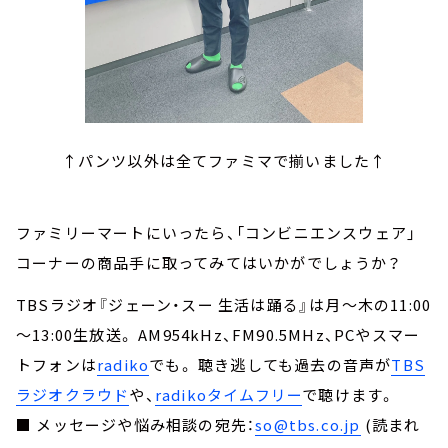
↑パンツ以外は全てファミマで揃いました↑
ファミリーマートにいったら、「コンビニエンスウェア」
コーナーの商品手に取ってみてはいかがでしょうか？
TBSラジオ『ジェーン・スー 生活は踊る』は月～木の11:00
～13:00生放送。 AM954kHz、FM90.5MHz、PCやスマー
トフォンは
radiko
でも。 聴き逃しても過去の音声が
TBS
ラジオクラウド
や、
radikoタイムフリー
で聴けます。
■ メッセージや悩み相談の宛先：
so@tbs.co.jp
(読まれ