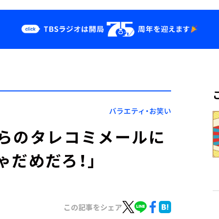
クス
イベント・グッ
ズ
st
YouTube
せ
会社情報
バラエティ・お笑い
らのタレコミメールに
ゃだめだろ！」
この記事をシェア