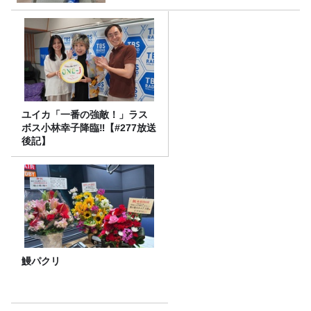
ユイカ「一番の強敵！」ラス
ボス小林幸子降臨‼【#277放送
後記】
鰻パクリ