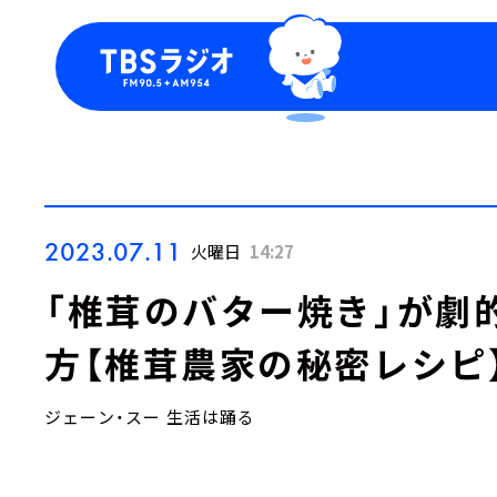
今日の番組表
トピッ
週間番組表
TBS
Podca
お知ら
2023.07.11
火曜日
14:27
「椎茸のバター焼き」が劇
方【椎茸農家の秘密レシピ
ジェーン・スー 生活は踊る