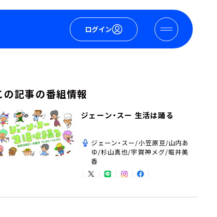
ログイン
この記事の番組情報
ジェーン・スー 生活は踊る
ジェーン・スー/小笠原亘/山内あ
ゆ/杉山真也/宇賀神メグ/堀井美
香