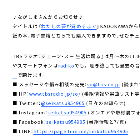
♪ながしまさんからお知らせ♪
タイトルは『
わたしの夢が覚めるまで
』KADOKAWAか
紙の本、電子書籍どちらでも購入できますので、ぜひチェ
TBSラジオ『ジェーン・スー 生活は踊る』は月～木の11:00～13
やスマートフォンは
radiko
でも。 聴き逃しても過去の
ー
で聴けます。
■ メッセージや悩み相談の宛先：
so@tbs.co.jp
(読まれ
■ HP：
www.tbsradio.jp/so/
(番組情報や選曲リスト等
■ Twitter：
@seikatsu954905
(日々のお知らせ)
■ Instagram：
seikatsu954905
(オンエアや取材裏フォ
■ Facebook：
seikatsu954905
(番組情報と写真)
■ LINE：
https://page.line.me/seikatsu954905