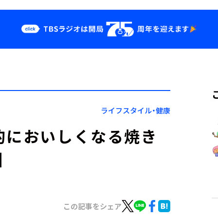
クス
イベント・グッ
ズ
st
YouTube
せ
会社情報
ライフスタイル・健康
的においしくなる焼き
】
この記事をシェア