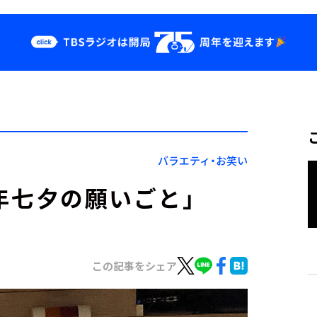
クス
イベント・グッ
ズ
st
YouTube
せ
会社情報
バラエティ・お笑い
3年七夕の願いごと」
この記事をシェア