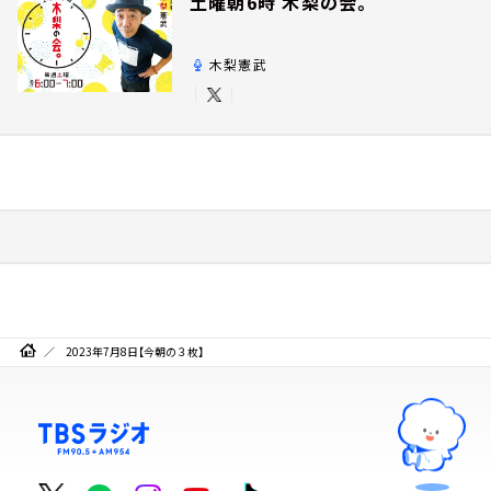
土曜朝6時 木梨の会。
木梨憲武
2023年7月8日【今朝の３枚】