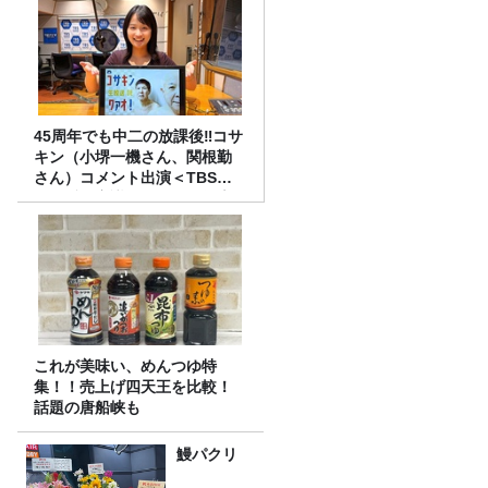
45周年でも中二の放課後‼コサ
キン（小堺一機さん、関根勤
さん）コメント出演＜TBSラ
ジオ番組審議会からのご報告
＞
これが美味い、めんつゆ特
集！！売上げ四天王を比較！
話題の唐船峡も
鰻パクリ