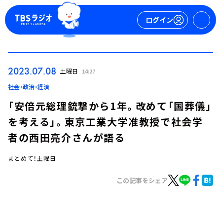
ログイン
マイページ
2023.07.08
土曜日
14:27
新規会員登録
ログイン
社会・政治・経済
「安倍元総理銃撃から1年。改めて「国葬儀」
を考える」。東京工業大学准教授で社会学
者の西田亮介さんが語る
まとめて！土曜日
今日の番組表
この記事をシェア
週間番組表
トピックス
TBS Podcast