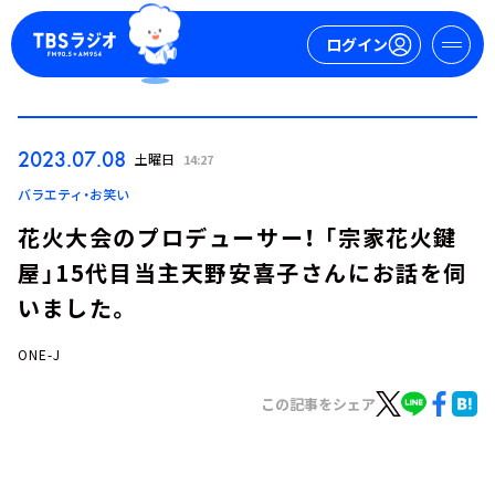
ログイン
マイページ
2023.07.08
土曜日
14:27
新規会員登録
ログイン
バラエティ・お笑い
花火大会のプロデューサー！ 「宗家花火鍵
屋」15代目当主天野安喜子さんにお話を伺
いました。
ONE-J
今日の番組表
この記事をシェア
週間番組表
トピックス
TBS Podcast