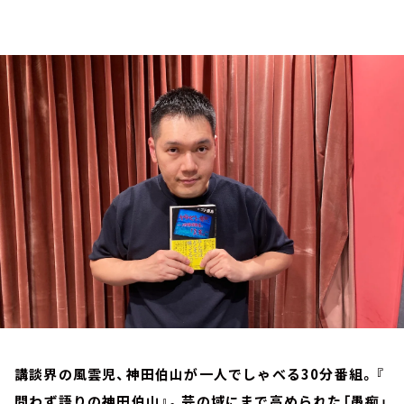
お知らせ
イベント・グッズ
YouTube
会社情報
講談界の風雲児、神田伯山が一人でしゃべる30分番組。『
問わず語りの神田伯山』。芸の域にまで高められた「愚痴」