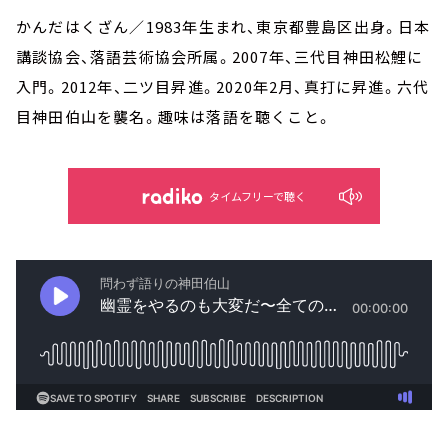
かんだはくざん／1983年生まれ、東京都豊島区出身。日本
講談協会、落語芸術協会所属。2007年、三代目神田松鯉に
入門。2012年、二ツ目昇進。2020年2月、真打に昇進。六代
目神田伯山を襲名。趣味は落語を聴くこと。
タイムフリーで聴く