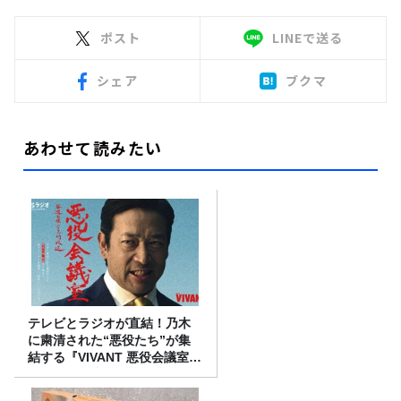
ポスト
LINEで送る
シェア
ブクマ
あわせて読みたい
テレビとラジオが直結！乃木
に粛清された“悪役たち”が集
結する『VIVANT 悪役会議室』
7/26(日)23時スタート！