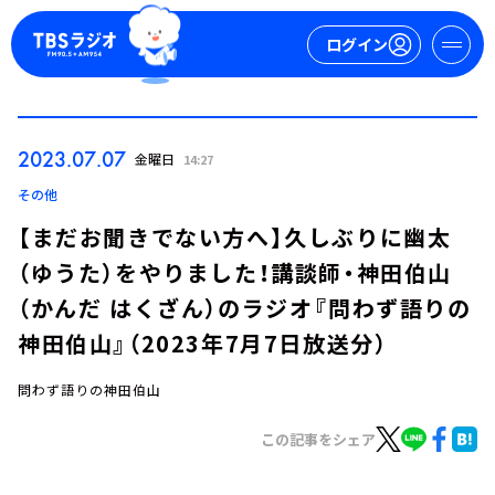
ログイン
マイページ
2023.07.07
金曜日
14:27
新規会員登録
ログイン
その他
【まだお聞きでない方へ】久しぶりに幽太
（ゆうた）をやりました！講談師・神田伯山
（かんだ はくざん）のラジオ『問わず語りの
神田伯山』（2023年7月7日放送分）
問わず語りの神田伯山
今日の番組表
週間番組表
この記事をシェア
トピックス
TBS Podcast