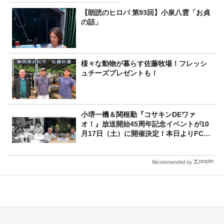
【朗読のヒロバ 第93回】小泉八雲「お貞
の話」
様々な動物が暮らす佐藤牧場！フレッシ
ュチーズプレゼントも！
小堺一機＆関根勤『コサキンDEワァ
オ！』放送開始45周年記念イベントが10
月17日（土）に開催決定！本日よりFC先
行受付スタート！
Recommended by