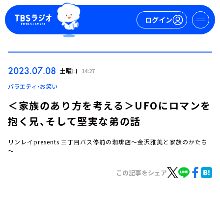
ログイン
マイページ
2023.07.08
土曜日
14:27
新規会員登録
ログイン
バラエティ・お笑い
＜家族のあり方を考える＞UFOにロマンを
抱く兄、そして堅実な弟の話
リンレイpresents 三丁目バス停前の珈琲店～金沢雅美と家族のかたち
～
この記事をシェア
今日の番組表
週間番組表
トピックス
TBS Podcast