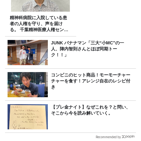
精神科病院に入院している患
者の人権を守り、声を届け
る。 千葉精神医療人権センタ
ーの取り組み
JUNK バナナマン「三大“小MC”の一
人、陣内智則さんとほぼ同期トー
ク！！」
コンビニのヒット商品！モーモーチャー
チャーを食す！アレンジ自在のレシピ付
き
【プレ金ナイト】なぜこれを？と問い、
そこから今を読み解いていく。
Recommended by