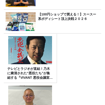
【100円ショップで買える！】スースー
系ボディシート頂上決戦２０２６
テレビとラジオが直結！乃木
に粛清された“悪役たち”が集
結する『VIVANT 悪役会議室』
7/26(日)23時スタート！