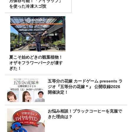
月保存可能！「アイラップ」
を使った冷凍スゴ技
夏こそ始めどきの観葉植物！
オザキフラワーパークが凄す
ぎた！
五等分の花嫁 カードゲーム presents ラ
ジオ『五等分の花嫁＊』 公開収録2026
開催決定！
お悩み相談！ブラックコーヒーを克服で
きた理由は？