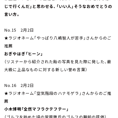
じで行くんだ」と思わせる、「いい人」そうなおめでとうの
言い方。
No.15 2月2日
★ラジオネーム「やっぱり八嶋智人が苦手」さんからのご
推薦
おぎやはぎ「ヒーン」
（リスナーから紹介された飴の写真を見た際に発した、最
大級に上品なものに対する新しい誉め言葉）
No.16 2月2日
★ラジオネーム「空気階段のハナモゲラ」さんからのご推
薦
小木博明「全然マフラクテフテー」
（ゴルフを始めた頃の蛍原徹氏のゴルフの腕前の評価）