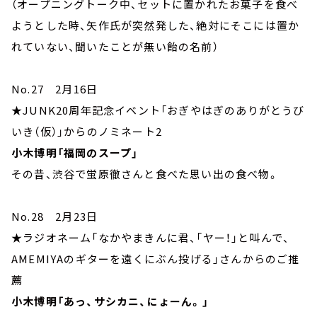
（オープニングトーク中、セットに置かれたお菓子を食べ
ようとした時、矢作氏が突然発した、絶対にそこには置か
れていない、聞いたことが無い飴の名前）
No.27 2月16日
★JUNK20周年記念イベント「おぎやはぎのありがとうび
いき（仮）」からのノミネート2
小木博明「福岡のスープ」
その昔、渋谷で蛍原徹さんと食べた思い出の食べ物。
No.28 2月23日
★ラジオネーム「なかやまきんに君、「ヤー！」と叫んで、
AMEMIYAのギターを遠くにぶん投げる」さんからのご推
薦
小木博明「あっ、サシカニ、にょーん。」