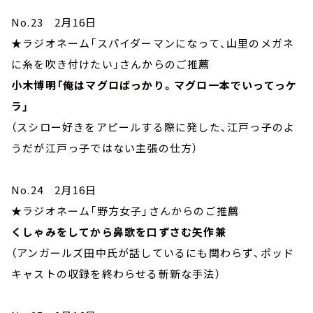
No.23 2月16日
★ラジオネーム「スパイダーマンになって、山里のメガネ
に糸を吹き付けたい」さんからのご推薦
小木博明「俺はマグロばっかり。マグロ一本でいってっケ
ラ」
（スシロー好きをアピールする際に発した、江戸っ子のよ
うだが江戸っ子ではない主張の仕方）
No.24 2月16日
★ラジオネーム「野方女子」さんからのご推薦
くしゃみをしてから鼻歌を口ずさむ矢作兼
（アンガールズ田中氏が話しているにも関わらず、ポッド
キャストの収録を終わらせる斬新な手法）