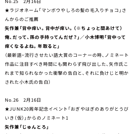
No.25 2月16日
★ラジオネーム「マンボウやしろの髪の毛入りチョコ」さ
んからのご推薦
矢作兼「背中痒い。背中が痒い。（※ちょっと間あけて）
俺、だって、孫の手持ってんだぜ？」／小木博明「背中って
痒くなるよね。年取ると」
（最新語・流行させたい語大賞のコーナーの時、ノミネート
作品に注目すべき時間にも関わらず飛び出した、矢作氏こ
れまで知られなかった衝撃の告白と、それに負けじと明か
された小木氏の告白）
No.26 2月16日
★JUNK20周年記念イベント「おぎやはぎのありがとうび
いき（仮）」からのノミネート1
矢作兼「じゅんとろ」