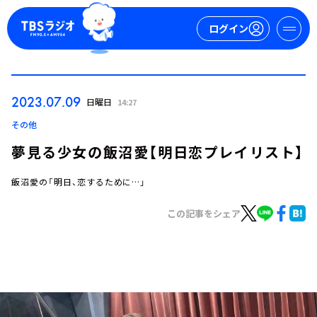
ログイン
マイページ
2023.07.09
日曜日
14:27
新規会員登録
ログイン
その他
夢見る少女の飯沼愛【明日恋プレイリスト】
飯沼愛の「明日、恋するために…」
この記事をシェア
今日の番組表
週間番組表
トピックス
TBS Podcast