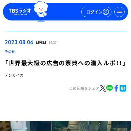
ログイン
マイページ
2023.08.06
日曜日
14:27
新規会員登録
ログイン
その他
「世界最大級の広告の祭典への潜入ルポ！！」
テンカイズ
この記事をシェア
今日の番組表
週間番組表
トピックス
TBS Podcast