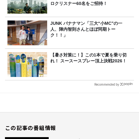
ロクリスナー60名をご招待！
JUNK バナナマン「三大“小MC”の一
人、陣内智則さんとほぼ同期トー
ク！！」
【暑さ対策に！】この1本で夏を乗り切
れ！ スースースプレー頂上決戦2026！
Recommended by
この記事の番組情報