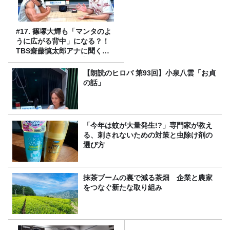
#17. 篠塚大輝も「マンタのよ
うに広がる背中」になる？！
TBS齋藤慎太郎アナに聞くメ
ンズフィジークの魅力！！
【朗読のヒロバ 第93回】小泉八雲「お貞
の話」
「今年は蚊が大量発生!?」専門家が教え
る、刺されないための対策と虫除け剤の
選び方
抹茶ブームの裏で減る茶畑 企業と農家
をつなぐ新たな取り組み