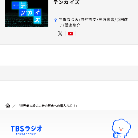
テンカイズ
宇賀なつみ/野村高文/三浦崇宏/浜田敬
子/設楽悠介
「世界最大級の広告の祭典への潜入ルポ！！」