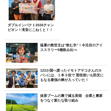
ダブルインパクト2026チャン
ピオン！滝音にこねくと！！
猛暑の救世主は“飲む氷”！今注目のアイ
ススラリー5種飲み比べ
122か国へ渡ったイモトアヤコさんのカ
バンには、１本３役で 普段使いも防災に
もなる最強の棒が入っていた！
抹茶ブームの裏で減る茶畑 企業と農家
をつなぐ新たな取り組み