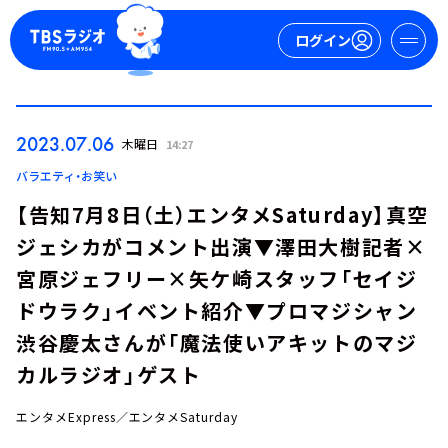
ログイン
マイページ
2023.07.06
木曜日
14:27
新規会員登録
ログイン
バラエティ・お笑い
【告知7月8日（土）エンタメSaturday】真空
ジェシカがコメント出演▼澤田大樹記者×
宮原ジェフリー×矢ケ崎スタッフ「セイジ
ドウラク」イベント紹介▼プロマジシャン
渋谷慶太さんが「魔法使いアキットのマジ
今日の番組表
カルラジオ」ゲスト
週間番組表
トピックス
エンタメExpress／エンタメSaturday
TBS Podcast