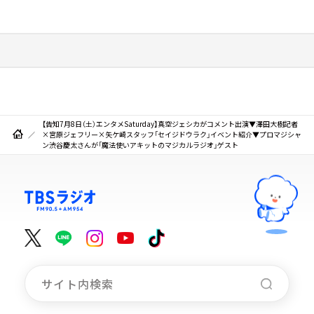
【告知7月8日（土）エンタメSaturday】真空ジェシカがコメント出演▼澤田大樹記者
×宮原ジェフリー×矢ケ崎スタッフ「セイジドウラク」イベント紹介▼プロマジシャ
ン渋谷慶太さんが「魔法使いアキットのマジカルラジオ」ゲスト