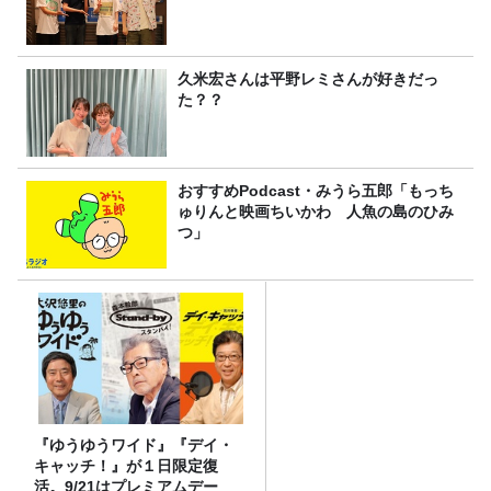
久米宏さんは平野レミさんが好きだっ
た？？
おすすめPodcast・みうら五郎「もっち
ゅりんと映画ちいかわ 人魚の島のひみ
つ」
『ゆうゆうワイド』『デイ・
キャッチ！』が１日限定復
活。9/21はプレミアムデー