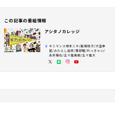
この記事の番組情報
アシタノカレッジ
キニマンス塚本ニキ/能條桃子/大空幸
星/みたらし加奈/黒部睦/わっきゃい/
永井陽右/五十嵐美樹/五十嵐大