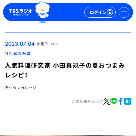
ログイン
マイページ
2023.07.04
火曜日
14:27
新規会員登録
ログイン
社会・政治・経済
人気料理研究家 小田真規子の夏おつまみ
レシピ！
アシタノカレッジ
この記事をシェア
今日の番組表
週間番組表
トピックス
TBS Podcast