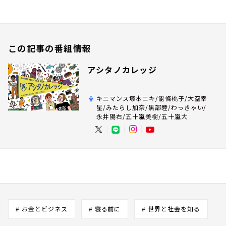
この記事の番組情報
アシタノカレッジ
キニマンス塚本ニキ/能條桃子/大空幸
星/みたらし加奈/黒部睦/わっきゃい/
永井陽右/五十嵐美樹/五十嵐大
# お金とビジネス
# 寝る前に
# 世界と社会を知る