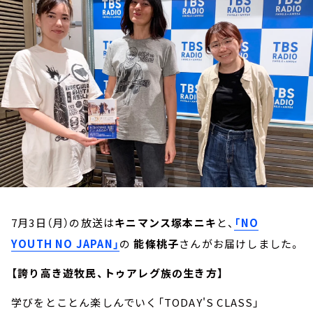
お知らせ
イベント・グッズ
YouTube
会社情報
7月3日（月）の放送は
キニマンス塚本ニキ
と、
「NO
YOUTH NO JAPAN」
の
能條桃子
さんがお届けしました。
【誇り高き遊牧民、トゥアレグ族の生き方】
学びをとことん楽しんでいく「TODAY'S CLASS」