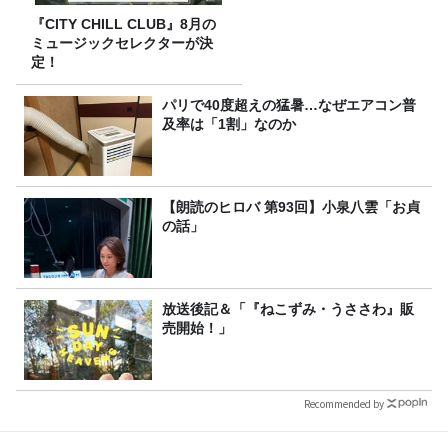
『CITY CHILL CLUB』8月の
ミュージックセレクターが決
定！
パリで40度超えの猛暑…なぜエアコン普
及率は「1割」なのか
【朗読のヒロバ 第93回】小泉八雲「お貞
の話」
放送後記＆「『ねこずみ・うささわ』販
売開始！」
Recommended by