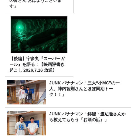
の皆さん おはようございま
す」
【後編】宇多丸『スーパーガ
ール』を語る！【映画評書き
起こし 2026.7.16 放送】
JUNK バナナマン「三大“小MC”の一
人、陣内智則さんとほぼ同期トー
ク！！」
JUNK バナナマン「錦鯉・渡辺隆さんか
ら教えてもらう『お酒の話』」