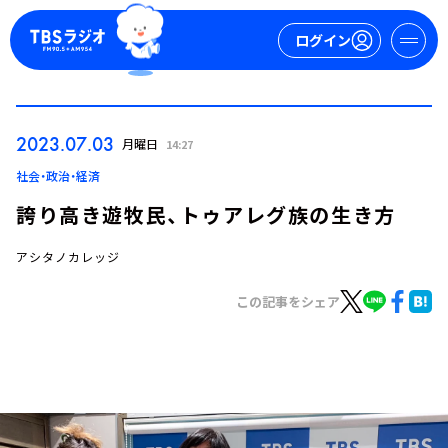
ログイン
マイページ
2023.07.03
月曜日
14:27
新規会員登録
ログイン
社会・政治・経済
誇り高き遊牧民、トゥアレグ族の生き方
アシタノカレッジ
この記事をシェア
今日の番組表
週間番組表
トピックス
TBS Podcast