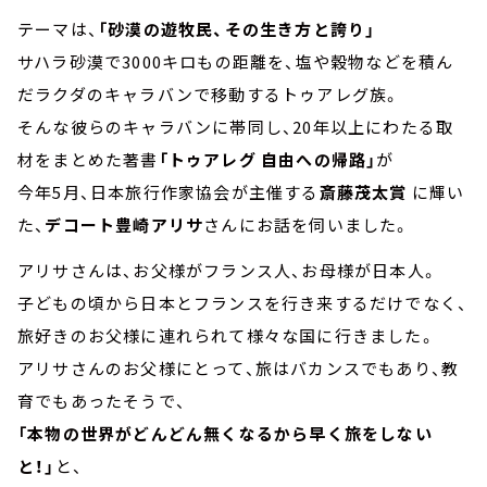
テーマは、
「砂漠の遊牧民、その生き方と誇り」
サハラ砂漠で3000キロもの距離を、塩や穀物などを積ん
だラクダのキャラバンで移動するトゥアレグ族。
そんな彼らのキャラバンに帯同し、20年以上にわたる取
材をまとめた著書
「トゥアレグ 自由への帰路」
が
今年5月、日本旅行作家協会が主催する
斎藤茂太賞
に輝い
た、
デコート豊崎アリサ
さんにお話を伺いました。
アリサさんは、お父様がフランス人、お母様が日本人。
子どもの頃から日本とフランスを行き来するだけでなく、
旅好きのお父様に連れられて様々な国に行きました。
アリサさんのお父様にとって、旅はバカンスでもあり、教
育でもあったそうで、
「本物の世界がどんどん無くなるから早く旅をしない
と！」
と、