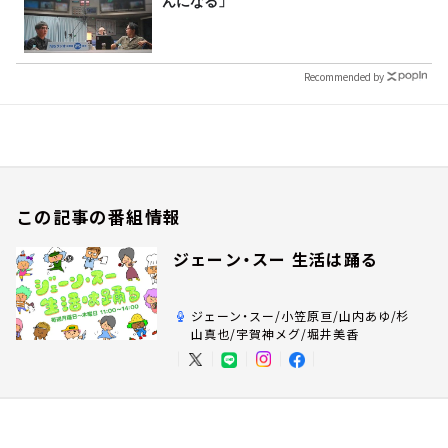
んになる」
Recommended by
この記事の番組情報
ジェーン・スー 生活は踊る
ジェーン・スー/小笠原亘/山内あゆ/杉
山真也/宇賀神メグ/堀井美香