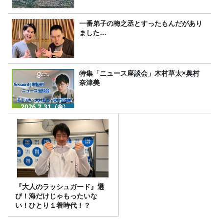
一番弟子の梅之丞とすったもんだがあり
ました…
特集「ニュース座談会」木村草太×奥村
奈津美
『大人のラッシュガード』選
び！海だけじゃもったいな
い！ひとり１着時代！？