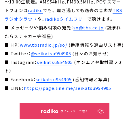
～13:00生放送。 AM954kHz、FM90.5MHz、PCやスマー
トフォンは
radiko
でも。 聴き逃しても過去の音声が
TBS
ラジオクラウド
や、
radikoタイムフリー
で聴けます。
■ メッセージや悩み相談の宛先：
so@tbs.co.jp
(読まれ
たらステッカー等進呈)
■ HP：
www.tbsradio.jp/so/
(番組情報や選曲リスト等)
■ Twitter：
@seikatsu954905
(日々のお知らせ)
■ Instagram：
seikatsu954905
(オンエアや取材裏フォ
ト）
■ Facebook：
seikatsu954905
(番組情報と写真)
■ LINE：
https://page.line.me/seikatsu954905
タイムフリーで聴く