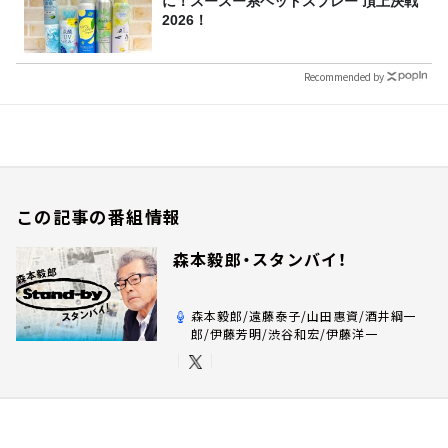
に！スースー系ヘッドスプレー 頂上決戦
2026！
Recommended by
この記事の番組情報
森本毅郎・スタンバイ！
森本毅郎/遠藤泰子/山田惠資/酒井綱一
郎/伊藤芳明/渋谷和宏/伊藤洋一