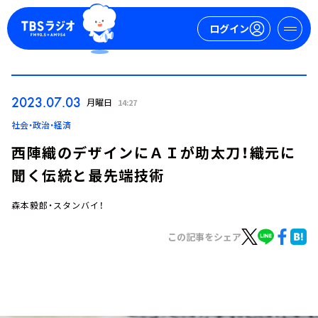
ログイン
マイページ
2023.07.03
月曜日
14:27
新規会員登録
ログイン
社会・政治・経済
西陣織のデザインにＡＩが助太刀！織元に
聞く伝統と最先端技術
森本毅郎・スタンバイ！
この記事をシェア
今日の番組表
週間番組表
トピックス
TBS Podcast