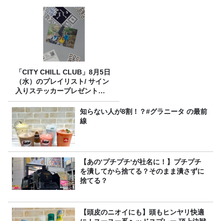
「CITY CHILL CLUB」8月5日
（水）のプレイリスト/ サイン
入りステッカープレゼント有
り
知らない人が8割！？#グラニータ の最前
線
【あの‘プチプチ‘が社名に！】プチプチ
を潰してから捨てる？そのまま潰さずに
捨てる？
【頭皮のニオイにも】頭もヒンヤリ快適