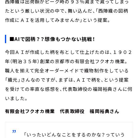
西陣織は出荷額がピーク時の９３％減まで減ってしまっ
たという厳しい状況の中で、舞い込んだ、「西陣織の図柄
作成にＡＩを活用してみませんか」という提案。
■AIで図柄？？想像もつかない挑戦！
今回ＡＩが作成した柄を布として仕上げたのは、１９０２
年（明治３５年）創業の京都市の有限会社フクオカ機業。
職人を揃えて完全オーダーメイドで織物制作をしている
「織元」さんなのですが、まずは、ＡＩで柄を、という提案
を受けての率直な感想を、代表取締役の福岡裕典さんに伺
いました。
有限会社フクオカ機業 代表取締役 福岡裕典さん
「いったいどんなことをするのかな？っていう