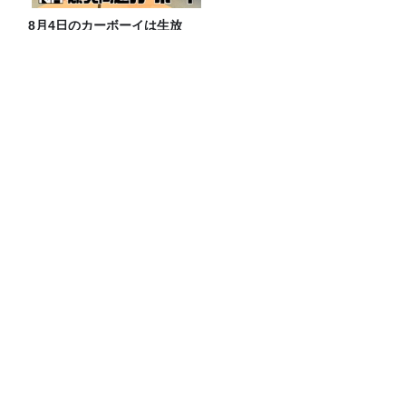
8月4日のカーボーイは生放
送！ゲストは「真空ジェシ
カ」！
本仮屋ユイカ「イエーイ！」武田砂鉄さ
んと悲願のハイタッチ⁉【#279放送後
記】
腸と肝臓の関係
東京大学・西成教授に聞く、渋滞の謎！
Recommended by