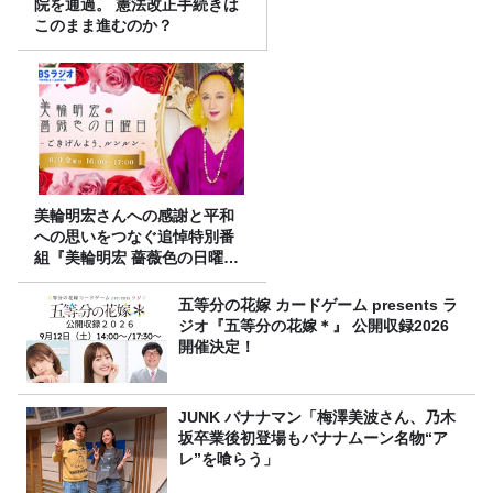
院を通過。 憲法改正手続きは
このまま進むのか？
美輪明宏さんへの感謝と平和
への思いをつなぐ追悼特別番
組『美輪明宏 薔薇色の日曜日
～ごきげんよう、ルンルン
～』8/9（日）16時放送
五等分の花嫁 カードゲーム presents ラ
ジオ『五等分の花嫁＊』 公開収録2026
開催決定！
JUNK バナナマン「梅澤美波さん、乃木
坂卒業後初登場もバナナムーン名物“ア
レ”を喰らう」