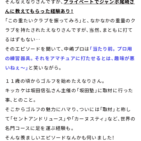
そんなえなりさんですが、
プライベートでジャンボ尾崎さ
んに教えてもらった経験あり！
「この重たいクラブを振ってみろ」と、なかなかの重量のク
ラブを持たされたえなりさんですが、当然、まともに打て
るはずもない…
そのエピソードを聞いて、中嶋プロは
「当たり前。プロ用
の練習器具。それをアマチュアに打たせるとは、趣味が悪
いねぇ～」
と笑いながら。
１１歳の頃からゴルフを始めたえなりさん。
キッカケは坂田信弘さん主催の「坂田塾」に取材に行った
事、とのこと。
そこからゴルフの魅力にハマり、ついには「取材」と称し
て「セントアンドリュース」や「カーヌスティ」など、世界の
名門コースに足を運ぶ経験も。
そんな羨ましいエピソードなんかも伺いました！