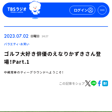
ログイン
マイページ
2023.07.02
日曜日
14:27
新規会員登録
ログイン
バラエティ・お笑い
ゴルフ大好き俳優のえなりかずきさん登
場！Part.1
中嶋常幸のティーグラウンドへようこそ！
この記事をシェア
今日の番組表
週間番組表
トピックス
TBS Podcast