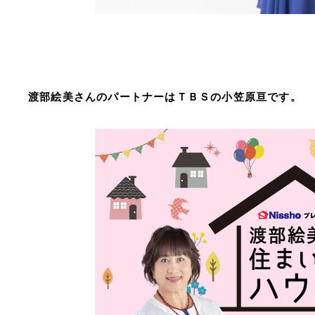
渡部絵美さんのパートナーはＴＢＳの小笠原亘です。