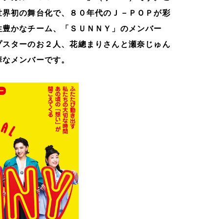
世界初の舞台化で、８０年代のＪ－ＰＯＰが彩
性豊かなチーム、「ＳＵＮＮＹ」のメンバー
プスターのお２人、花總まりさんと瀬奈じゅん
華なメンバーです。