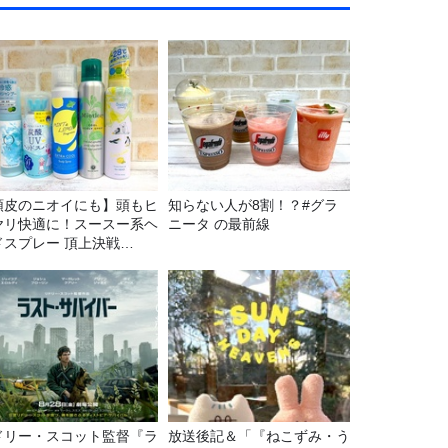
頭皮のニオイにも】頭もヒ
知らない人が8割！？#グラ
ヤリ快適に！スースー系ヘ
ニータ の最前線
ドスプレー 頂上決戦
26！
ドリー・スコット監督『ラ
放送後記＆「『ねこずみ・う