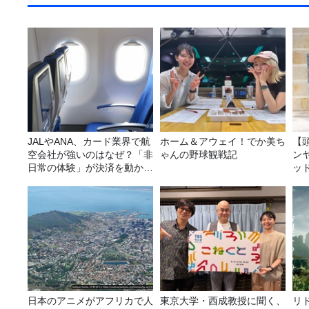
JALやANA、カード業界で航
ホーム＆アウェイ！でか美ち
【
空会社が強いのはなぜ？「非
ゃんの野球観戦記
ン
日常の体験」が決済を動かす
ッ
理由
20
日本のアニメがアフリカで人
東京大学・西成教授に聞く、
リ