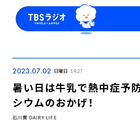
今日の番組表
トピッ
週間番組表
TBS
Podca
お知ら
2023.07.02
日曜日
14:27
暑い日は牛乳で熱中症予防
シウムのおかげ！
石川實 DAIRY LIFE