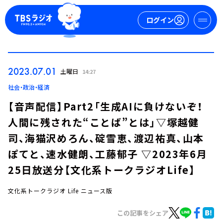
ログイン
マイページ
2023.07.01
土曜日
14:27
新規会員登録
ログイン
社会・政治・経済
【音声配信】Part2「生成AIに負けないぞ！
人間に残された“ことば”とは」▽塚越健
司、海猫沢めろん、碇雪恵、渡辺祐真、山本
ぽてと、速水健朗、工藤郁子 ▽2023年6月
25日放送分【文化系トークラジオLife】
今日の番組表
週間番組表
文化系トークラジオ Life ニュース版
トピックス
この記事をシェア
TBS Podcast