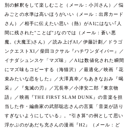
別の解釈をして楽しむこと（メール：小川さん）／悩
みごとの水準は高いほうがいい（メール：出席カード
さん）／相手に伝えたい思い（熱）が
AI
にはない｢人
間に残された
"
ことば
"
｣なのでは（メール：蒼い悪
魔。
(
大魔王
)
さん）／読み上げ
AI
／伊藤計劃／ドラゴ
ンクエスト
XI
／柴田ヨクサル『ハチワンダイバー』／
イナダシュンスケ「マズ味」／
AI
は数値化された瞬間
にマズ味もコピーする（海猫沢）／最適化／映画『花
束みたいな恋をした』／大澤真幸／ちあきなおみ『喝
采』／『鬼滅の刃』／冗長率／小津安二郎『東京物
語』／映画『
THE FIRST SLAM DUNK
』の音楽を担
当した作・編曲家の武部聡志さんの言葉「音楽が語り
すぎないようにしている」。“引き算”の例として思い
浮かぶのがあだち充さんの漫画『
H2
』（メール：ど