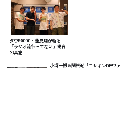
ダウ90000・蓮見翔が斬る！
「ラジオ流行ってない」発言
の真意
小堺一機＆関根勤『コサキンDEワァ
オ！』放送開始45周年記念イベントが10
月17日（土）に開催決定！本日よりFC先
行受付スタート！
令和8年度「TBSこども音楽コンクー
ル」横浜地区大会レポート
「国民投票法改正案」が衆議院を通過。
憲法改正手続きはこのまま進むのか？