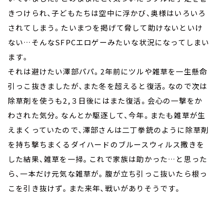
きつけられ、子どもたちは空中に浮かび、奥様はいろいろ
されてしまう。たいまつを掲げて脅して助けないといけ
ない…そんなSFPCエロゲーみたいな状況になってしまい
ます。
それは避けたい澤部パパ。2年前にツルや雑草を一生懸命
引っこ抜きましたが、また冬を超えると復活。なので次は
除草剤を使うも2,３日後にはまた復活。会心の一撃をか
わされた気分。なんとか駆逐して、今年。またも雑草が生
えまくっていたので、澤部さんは二丁拳銃のように除草剤
を持ち撃ちまくるダイハードのブルースウィルス撒きを
した結果、雑草を一掃。これで家族は助かった…と思った
ら、一本だけ元気な雑草が。腹が立ち引っこ抜いたら根っ
こを引き抜けず。また来年、戦いがありそうです。