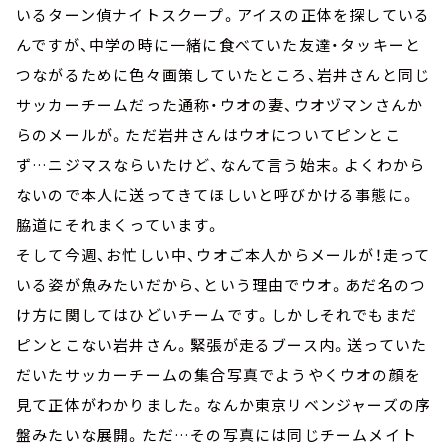
いるターン偵ナイトスクープ。アイスの正体を探している
んですが、中学の時に一緒に食べていた友達・タッキーと
つながるために色々画策していたところ、岩井さんと同じ
サッカーチームだった通称・ウオの妻、ウオヅマンさんか
らのメールが。ただ岩井さんはウオについてピンとこ
ず…ニジマスならいたけど、なんて言う始末。よくわから
ないので本人に送ってきてほしいと呼びかける事態に。
脇道にそれまくっています。
そして今週、お忙しい中、ウオご本人からメールが！走って
いる姿が魚みたいだから、という理由でウオ。あだ名のつ
け方に関してはひどいチームです。しかしそれでもまだ
ピンとこない岩井さん。緊張が走るブース内。送っていた
だいたサッカーチームの集合写真でようやくウオの顔を
見て正体がわかりました。なんか東京リベンジャーズの序
盤みたいな展開。ただ…その写真には同じチームメイト