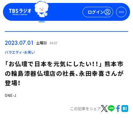
ログイン
マイページ
2023.07.01
土曜日
14:27
新規会員登録
ログイン
バラエティ・お笑い
「お仏壇で日本を元気にしたい！！」 熊本市
の輪島漆器仏壇店の社長、永田幸喜さんが
登場！
ONE-J
今日の番組表
この記事をシェア
週間番組表
トピックス
TBS Podcast