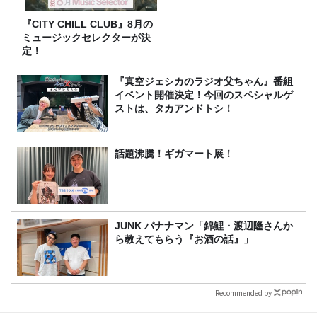
『CITY CHILL CLUB』8月の
ミュージックセレクターが決
定！
『真空ジェシカのラジオ父ちゃん』番組
イベント開催決定！今回のスペシャルゲ
ストは、タカアンドトシ！
話題沸騰！ギガマート展！
JUNK バナナマン「錦鯉・渡辺隆さんか
ら教えてもらう『お酒の話』」
Recommended by