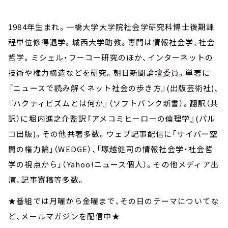
1984年生まれ。一橋大学大学院社会学研究科博士後期課
程単位修得退学。城西大学助教。専門は情報社会学、社会
哲学。ミシェル・フーコー研究のほか、インターネットの
技術や権力構造などを研究。朝日新聞論壇委員。単著に
『ニュースで読み解くネット社会の歩き方』(出版芸術社)、
『ハクティビズムとは何か』（ソフトバンク新書）。翻訳（共
訳）に堀内進之介監訳『アメコミヒーローの倫理学』(パル
コ出版)。その他共著多数。ウェブ記事配信に「サイバー空
間の権力論」（WEDGE）、「塚越健司の情報社会学・社会哲
学の視点から」（Yahoo!ニュース個人）。その他メディア出
演、記事寄稿等多数。
★番組では月曜から金曜まで、その日のテーマについてな
ど、メールマガジンを配信中★