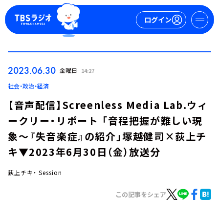
ログイン
マイページ
2023.06.30
金曜日
14:27
新規会員登録
ログイン
社会・政治・経済
【音声配信】Screenless Media Lab.ウィ
ークリー・リポート 「音程把握が難しい現
象～『失音楽症』の紹介」塚越健司×荻上チ
キ▼2023年6月30日（金）放送分
荻上チキ・ Session
今日の番組表
週間番組表
この記事をシェア
トピックス
TBS Podcast