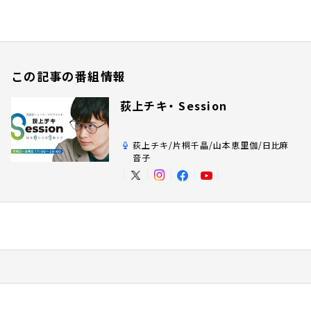
この記事の番組情報
荻上チキ・ Session
荻上チキ/片桐千晶/山本恵里伽/日比麻
音子