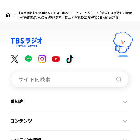
【音声配信】Screenless Media Lab.ウィークリー・リポート 「音程把握が難しい現象
～『失音楽症』の紹介」塚越健司×荻上チキ▼2023年6月30日（金）放送分
番組表
コンテンツ
TBSラジオ情報