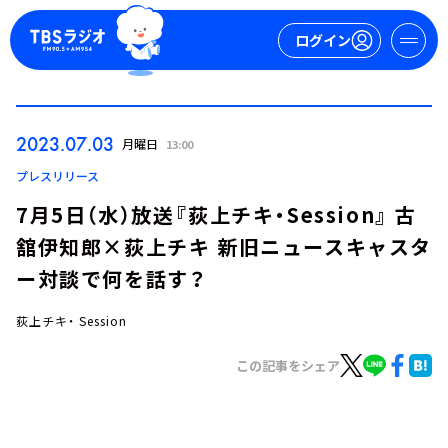
ログイン
マイページ
2023.07.03
月曜日
13:00
新規会員登録
ログイン
プレスリリース
7月5日（水）放送『荻上チキ・Session』 古
舘伊知郎×荻上チキ 新旧ニュースキャスタ
ー対談で何を話す？
荻上チキ・ Session
今日の番組表
この記事をシェア
週間番組表
トピックス
TBS Podcast