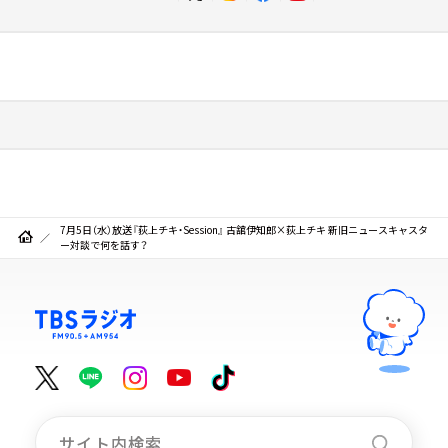
7月5日（水）放送『荻上チキ・Session』 古舘伊知郎×荻上チキ 新旧ニュースキャスタ
ー対談で何を話す？