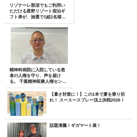
リゾナーレ那須でもご利用い
ただける星野リゾート宿泊ギ
フト券が、抽選で1組2名様に
プレゼント！
精神科病院に入院している患
者の人権を守り、声を届け
る。 千葉精神医療人権センタ
ーの取り組み
【暑さ対策に！】この1本で夏を乗り切
れ！ スースースプレー頂上決戦2026！
話題沸騰！ギガマート展！