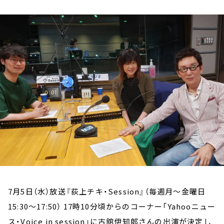
お知らせ
イベント・グッズ
YouTube
会社情報
7月5日（水）放送『荻上チキ・Session』（毎週月～金曜日
15:30～17:50） 17時10分頃からのコーナー「Yahooニュー
ス・Voice in session」に古舘伊知郎さんの出演が決定し