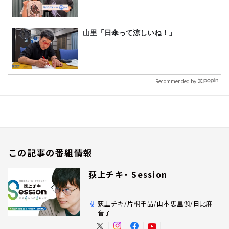
山里「日傘って涼しいね！」
Recommended by
この記事の番組情報
荻上チキ・ Session
荻上チキ/片桐千晶/山本恵里伽/日比麻
音子