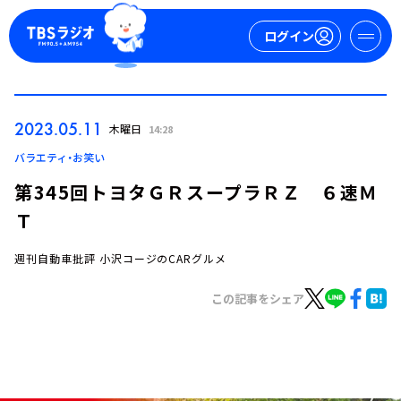
ログイン
マイページ
2023.05.11
木曜日
14:28
新規会員登録
ログイン
バラエティ・お笑い
第345回トヨタＧＲスープラＲＺ ６速Ｍ
Ｔ
週刊自動車批評 小沢コージのCARグルメ
この記事をシェア
今日の番組表
週間番組表
トピックス
TBS Podcast