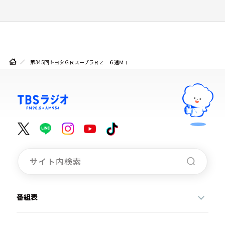
第345回トヨタＧＲスープラＲＺ ６速ＭＴ
番組表