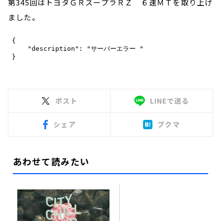
第345回はトヨタＧＲスープラＲＺ ６速ＭＴを取り上げ
ました。
ポスト
LINEで送る
シェア
ブクマ
あわせて読みたい