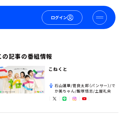
ログイン
この記事の番組情報
こねくと
石山蓮華/菅良太郎（パンサー）/で
か美ちゃん/飯塚悟志/土屋礼央