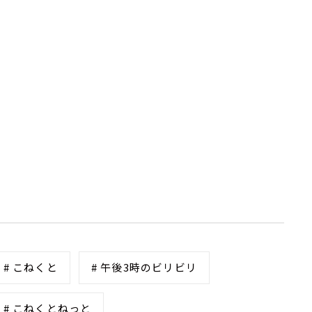
# こねくと
# 午後3時のビリビリ
# こねくとねっと