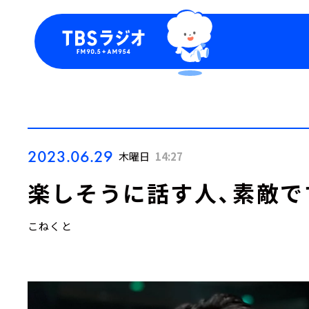
今日の番組表
トピッ
週間番組表
TBS
Podca
お知ら
2023.06.29
木曜日
14:27
楽しそうに話す人、素敵で
こねくと