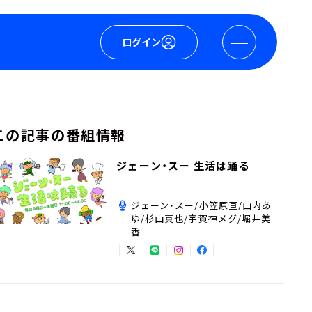
ログイン
この記事の番組情報
ジェーン・スー 生活は踊る
ジェーン・スー/小笠原亘/山内あ
ゆ/杉山真也/宇賀神メグ/堀井美
香