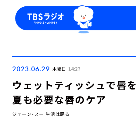
今日の番組表
トピッ
週間番組表
TBS
Podca
お知ら
2023.06.29
木曜日
14:27
ウェットティッシュで唇
夏も必要な唇のケア
ジェーン・スー 生活は踊る