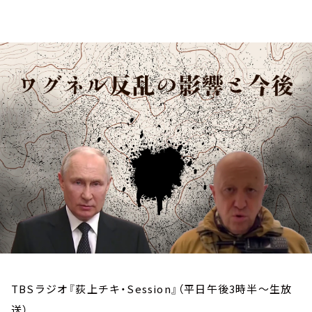
お知らせ
イベント・グッズ
YouTube
会社情報
TBSラジオ『荻上チキ・Session』（平日午後3時半～生放
送）