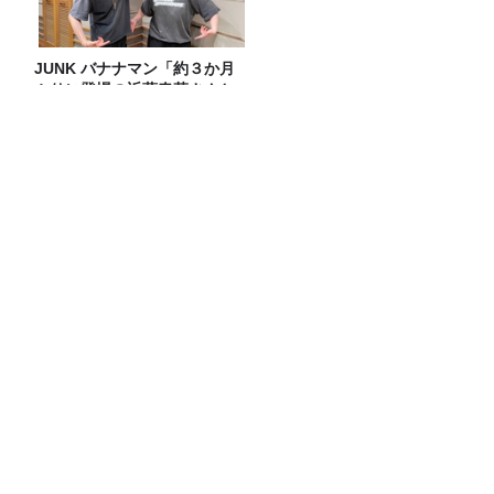
JUNK バナナマン「約３か月
ぶりに登場の近藤春菜さんと
イロモネア話！！」
コンビニのヒット商品！モーモーチャー
チャーを食す！アレンジ自在のレシピ付
き
”バレリーナの夜食”をはじめとした、Ｓ
ＮＳで話題になったヨーグルトレシピを
作ってみた！
五等分の花嫁 カードゲーム presents ラ
ジオ『五等分の花嫁＊』 公開収録2026
開催決定！
Recommended by