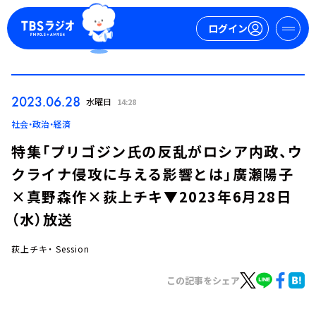
ログイン
マイページ
2023.06.28
水曜日
14:28
新規会員登録
ログイン
社会・政治・経済
特集「プリゴジン氏の反乱がロシア内政、ウ
クライナ侵攻に与える影響とは」廣瀬陽子
×真野森作×荻上チキ▼2023年6月28日
（水）放送
荻上チキ・ Session
今日の番組表
週間番組表
この記事をシェア
トピックス
TBS Podcast