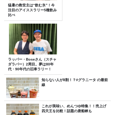
猛暑の救世主は“飲む氷”！今
注目のアイススラリー5種飲み
比べ
ラッパー・Boseさん（スチャ
ダラパー）2周目。夢は80年
代・90年代の旧車ラリー！
知らない人が8割！？#グラニータ の最前
線
これが美味い、めんつゆ特集！！売上げ
四天王を比較！話題の唐船峡も